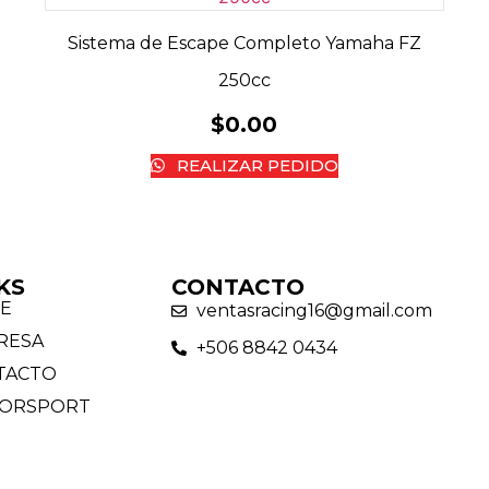
Sistema de Escape Completo Yamaha FZ
250cc
$
0.00
REALIZAR PEDIDO
KS
CONTACTO
E
ventasracing16@gmail.com
RESA
+506 8842 0434
TACTO
ORSPORT