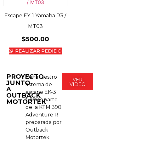
Escape EY-1 Yamaha R3 /
MT03
$
500.00
REALIZAR PEDIDO
PROYECTO
Con nuestro
VER
JUNTO
VIDEO
sistema de
A
escape EK-3
OUTBACK
fuimos parte
MOTORTEK
de la KTM 390
Adventure R
preparada por
Outback
Motortek.