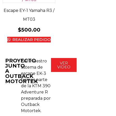
Escape EY-1 Yamaha R3 /
MT03
$
500.00
REALIZAR PEDIDO
PROYECTO
Con nuestro
VER
JUNTO
VIDEO
sistema de
A
escape EK-3
OUTBACK
fuimos parte
MOTORTEK
de la KTM 390
Adventure R
preparada por
Outback
Motortek.