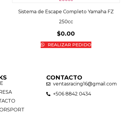
Sistema de Escape Completo Yamaha FZ
250cc
$
0.00
REALIZAR PEDIDO
KS
CONTACTO
E
ventasracing16@gmail.com
RESA
+506 8842 0434
TACTO
ORSPORT