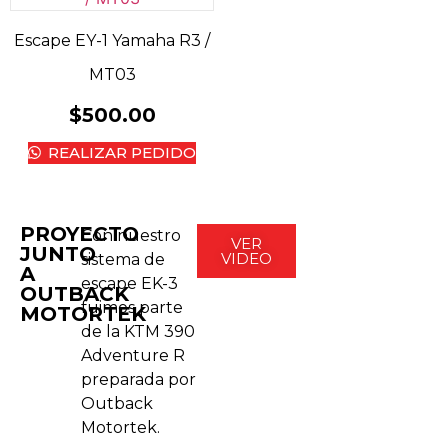
Escape EY-1 Yamaha R3 /
MT03
$
500.00
REALIZAR PEDIDO
PROYECTO
Con nuestro
VER
JUNTO
VIDEO
sistema de
A
escape EK-3
OUTBACK
fuimos parte
MOTORTEK
de la KTM 390
Adventure R
preparada por
Outback
Motortek.